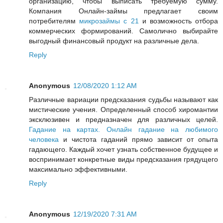
организацию, чтобы выписать требуемую сумму.
Компания Онлайн-займы предлагает своим
потребителям
микрозаймы с 21
и возможность отбора
коммерческих формирований. Самолично выбирайте
выгодный финансовый продукт на различные дела.
Reply
Anonymous
12/08/2020 1:12 AM
Различные вариации предсказания судьбы называют как
мистические учения. Определенный способ хиромантии
эксклюзивен и предназначен для различных целей.
Гадание на картах. Онлайн гадание на любимого
человека
и чистота гаданий прямо зависит от опыта
гадающего. Каждый хочет узнать собственное будущее и
воспринимает конкретные виды предсказания грядущего
максимально эффективными.
Reply
Anonymous
12/19/2020 7:31 AM