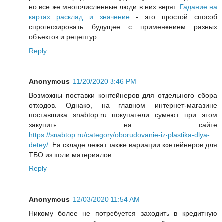
но все же многочисленные люди в них верят.
Гадание на
картах расклад и значение
- это простой способ
спрогнозировать будущее с применением разных
объектов и рецептур.
Reply
Anonymous
11/20/2020 3:46 PM
Возможны поставки контейнеров для отдельного сбора
отходов. Однако, на главном интернет-магазине
поставщика snabtop.ru покупатели сумеют при этом
закупить на сайте
https://snabtop.ru/category/oborudovanie-iz-plastika-dlya-
detey/
. На складе лежат также вариации контейнеров для
ТБО из поли материалов.
Reply
Anonymous
12/03/2020 11:54 AM
Никому более не потребуется заходить в кредитную