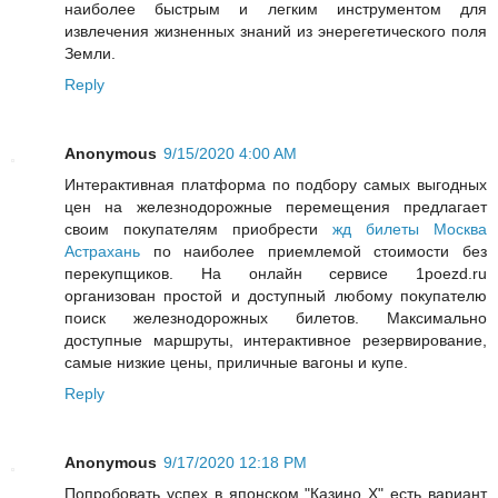
наиболее быстрым и легким инструментом для
извлечения жизненных знаний из энерегетического поля
Земли.
Reply
Anonymous
9/15/2020 4:00 AM
Интерактивная платформа по подбору самых выгодных
цен на железнодорожные перемещения предлагает
своим покупателям приобрести
жд билеты Москва
Астрахань
по наиболее приемлемой стоимости без
перекупщиков. На онлайн сервисе 1poezd.ru
организован простой и доступный любому покупателю
поиск железнодорожных билетов. Максимально
доступные маршруты, интерактивное резервирование,
самые низкие цены, приличные вагоны и купе.
Reply
Anonymous
9/17/2020 12:18 PM
Попробовать успех в японском "Казино Х" есть вариант