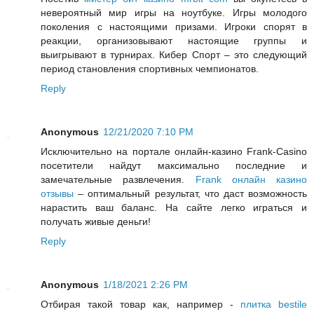
невероятный мир игры на ноутбуке. Игры молодого
поколения с настоящими призами. Игроки спорят в
реакции, организовывают настоящие группы и
выигрывают в турнирах. Кибер Спорт – это следующий
период становления спортивных чемпионатов.
Reply
Anonymous
12/21/2020 7:10 PM
Исключительно на портале онлайн-казино Frank-Casino
посетители найдут максимально последние и
замечательные развлечения.
Frank онлайн казино
отзывы
– оптимальный результат, что даст возможность
нарастить ваш баланс. На сайте легко играться и
получать живые деньги!
Reply
Anonymous
1/18/2021 2:26 PM
Отбирая такой товар как, например -
плитка bestile