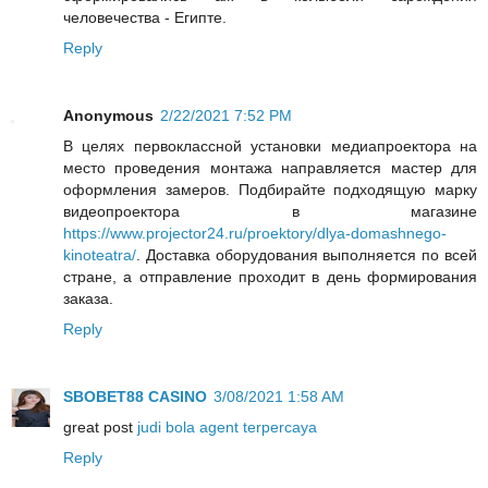
человечества - Египте.
Reply
Anonymous
2/22/2021 7:52 PM
В целях первоклассной установки медиапроектора на
место проведения монтажа направляется мастер для
оформления замеров. Подбирайте подходящую марку
видеопроектора в магазине
https://www.projector24.ru/proektory/dlya-domashnego-
kinoteatra/
. Доставка оборудования выполняется по всей
стране, а отправление проходит в день формирования
заказа.
Reply
SBOBET88 CASINO
3/08/2021 1:58 AM
great post
judi bola agent terpercaya
Reply