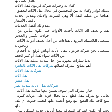
الذي يعمل بها.
كفاءات وخبرات شركة فرعون لنقل الأثاث
- نمتلك كوادر وكفاءات من المختصين في مجال نقل الاثاث لتحقيق
أهدافنا من عملية النقل ألا وهي السرعة والآمان وتقديم الخدمة
بأفضل الأسعار.
نقدم لك أفضل الخدمات.
- نفك و نغلف لك الاثاث بأحدث الأدوات حتى يكون بمأمن عن
حوادث الكسر أو الخدش
- نستعمل البلاستيك المزود بالفقاعات من أجل تغليف أدوات الأثاث
ومحتوياته
- نستعمل نحن شركة فرعون لنقل الأثاث أوناش لرفع أية أحجام
من الأثاث سواء ثقيل أو كبير الحجم
لدينا سيارات مجهزة من أجل سلامة عملية نقل الأثاث.
أهم نصائح الشركة لعملائها
شركات نقل الاثاث بالقاهرة
شركات نقل الاثاث
نقل اثاث
نقل عفش
شركات نقل الاثاث بمدينة نصر
- اختار الشركة التي سوف تضمن معها سلامة نقل أثاثك
- تعامل مع شركة تنقل قطع أثاثك بحبال قوية على عربات كبيرة
تسع كافة تلك القطع، مع وضع أغطية عليها لتجنب حدوث اي تلف
لها .
- يجب أن يكون لشركة المتعاقد معها أوناش حديثة لتتمكن من