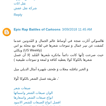
نقل اثاث
شركة نقل عفش
Reply
Epic Rap Battles of Cartoons
3/09/2018 11:45 AM
هَالسوكي أثارت ضجة في أوساط عالم الجمال وَ المُدونين عندما
كشفت عن سِر جَمال وَ تموجات شعرها في لقاء مع مجلة يو اس
ويكلي (US Weekly)
حيث صرحت (أنها كانت دائماً ماتكره شَعرها المُلبد إلا أن غسل
شعرها بالكوكا كولا يعطيه كثافة وَ لمعة وَ تموجات طبيعية )
وَ الخبر تناقلته مجلات وَ صُحف شَهيرة أمثال الديلي ميل
طريقة غسل الشعر بالكوكا كُولا ،’
صبغات شعر
الوان صبغات الشعر واسمائها
انواع صبغات الشعر واسعارها
افضل انواع الصبغات للشعر الاسود