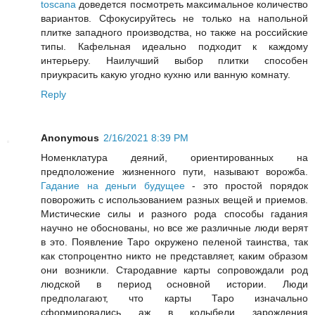
toscana
доведется посмотреть максимальное количество
вариантов. Сфокусируйтесь не только на напольной
плитке западного производства, но также на российские
типы. Кафельная идеально подходит к каждому
интерьеру. Наилучший выбор плитки способен
приукрасить какую угодно кухню или ванную комнату.
Reply
Anonymous
2/16/2021 8:39 PM
Номенклатура деяний, ориентированных на
предположение жизненного пути, называют ворожба.
Гадание на деньги будущее
- это простой порядок
поворожить с использованием разных вещей и приемов.
Мистические силы и разного рода способы гадания
научно не обоснованы, но все же различные люди верят
в это. Появление Таро окружено пеленой таинства, так
как стопроцентно никто не представляет, каким образом
они возникли. Стародавние карты сопровождали род
людской в период основной истории. Люди
предполагают, что карты Таро изначально
сформировались аж в колыбели зарождения