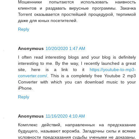
Мошенники попытаются использовать наивность
клиентов и раздавать вирусные программы. Закачка
Torrent оказывается простейшей процедурой, терпимой
даже для юных посетителей.
Reply
Anonymous
10/20/2020 1:47 AM
I often read interesting blogs and your blog is definitely
interesting to me. By the way, I recently launched a great
site, here is a link to it
https://youtube-to-mp3-
converter.com/
. This is a completely free Youtube 2 mp3
Converter with which you can download music to your
iPhone.
Reply
Anonymous
11/16/2020 4:10 AM
Комплекс действий, направленных на предсказание
будущего, называют ворожба. Загадочны силы и всякие
условности предсказания судьбы учеными не доказаны,