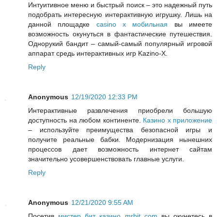
Интуитивное меню и быстрый поиск – это надежный путь
подобрать интересную интерактивную игрушку. Лишь на
данной площадке
casino x мобильная
вы имеете
возможность окунуться в фантастические путешествия.
Однорукий бандит – самый-самый популярный игровой
аппарат средь интерактивных игр Kazino-X.
Reply
Anonymous
12/19/2020 12:33 PM
Интерактивные развлечения приобрели большую
доступность на любом континенте.
Казино х приложение
– используйте преимущества безопасной игры и
получите реальные бабки. Модернизация нынешних
процессов дает возможность интернет сайтам
значительно усовершенствовать главные услуги.
Reply
Anonymous
12/21/2020 9:55 AM
Посетив
мистер бит казино mrbit com
вы окунетесь в