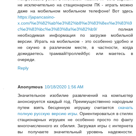
не исключительно на стационарном ПК - играть можно
даже на мобильном мобильном телефоне! Вот здесь
https://japancasino-
x.com/%e3%82%ab%e3%82%b8%e3%83%8ex%e3%83%9
c%e3%83%bc%e3%83%8a%e3%82%b9/
полная
необходимая информация по загрузке мобильной
версии. Играть на мобильном - это особенно удобно и
не скучно в различном месте, в частности, когда
дожидаетесь трамвай/троллейбус или маетесь в
очереди.
Reply
Anonymous
10/18/2020 1:56 AM
Значительное изобилие развлечений на компьютер
анонсируется каждый год. Преимущественно народным
путем взять бесценную игрушку считается
скачать
полную русскую версию игры
. Ориентироваться в стилях
стационарных игрушек не особенно просто по факту
многочисленного их обилия. Загружая игры с интернета
вы получаете значительный уровень надежности.