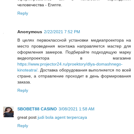
человечества - Египте.
Reply
Anonymous
2/22/2021 7:52 PM
В целях первоклассной установки медиапроектора на
место проведения монтажа направляется мастер для
оформления замеров. Подбирайте подходящую марку
видеопроектора в магазине
https://www.projector24.ru/proektory/dlya-domashnego-
kinoteatra/
. Доставка оборудования выполняется по всей
стране, а отправление проходит в день формирования
заказа.
Reply
SBOBET88 CASINO
3/08/2021 1:58 AM
great post
judi bola agent terpercaya
Reply