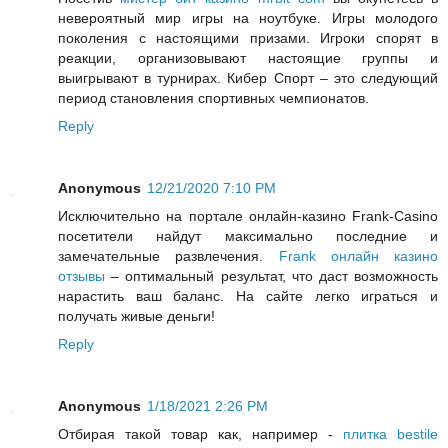
невероятный мир игры на ноутбуке. Игры молодого
поколения с настоящими призами. Игроки спорят в
реакции, организовывают настоящие группы и
выигрывают в турнирах. Кибер Спорт – это следующий
период становления спортивных чемпионатов.
Reply
Anonymous
12/21/2020 7:10 PM
Исключительно на портале онлайн-казино Frank-Casino
посетители найдут максимально последние и
замечательные развлечения.
Frank онлайн казино
отзывы
– оптимальный результат, что даст возможность
нарастить ваш баланс. На сайте легко играться и
получать живые деньги!
Reply
Anonymous
1/18/2021 2:26 PM
Отбирая такой товар как, например -
плитка bestile