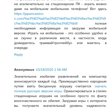
не исключительно на стационарном ПК - играть можно
даже на мобильном мобильном телефоне! Вот здесь
https://japancasino-
x.com/%e3%82%ab%e3%82%b8%e3%83%8ex%e3%83%9
c%e3%83%bc%e3%83%8a%e3%82%b9/
полная
необходимая информация по загрузке мобильной
версии. Играть на мобильном - это особенно удобно и
не скучно в различном месте, в частности, когда
дожидаетесь трамвай/троллейбус или маетесь в
очереди.
Reply
Anonymous
10/18/2020 1:56 AM
Значительное изобилие развлечений на компьютер
анонсируется каждый год. Преимущественно народным
путем взять бесценную игрушку считается
скачать
полную русскую версию игры
. Ориентироваться в стилях
стационарных игрушек не особенно просто по факту
многочисленного их обилия. Загружая игры с интернета
вы получаете значительный уровень надежности.