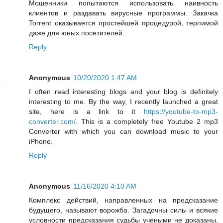
Мошенники попытаются использовать наивность
клиентов и раздавать вирусные программы. Закачка
Torrent оказывается простейшей процедурой, терпимой
даже для юных посетителей.
Reply
Anonymous
10/20/2020 1:47 AM
I often read interesting blogs and your blog is definitely
interesting to me. By the way, I recently launched a great
site, here is a link to it
https://youtube-to-mp3-
converter.com/
. This is a completely free Youtube 2 mp3
Converter with which you can download music to your
iPhone.
Reply
Anonymous
11/16/2020 4:10 AM
Комплекс действий, направленных на предсказание
будущего, называют ворожба. Загадочны силы и всякие
условности предсказания судьбы учеными не доказаны,