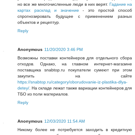
но все же многочисленные люди в них верят.
Гадание на
картах расклад и значение
- это простой способ
спрогнозировать будущее с применением разных
объектов и рецептур.
Reply
Anonymous
11/20/2020 3:46 PM
Возможны поставки контейнеров для отдельного сбора
отходов. Однако, на главном интернет-магазине
поставщика snabtop.ru покупатели сумеют при этом
закупить на сайте
https://snabtop.ru/category/oborudovanie-iz-plastika-dlya-
detey/
. На складе лежат также вариации контейнеров для
ТБО из поли материалов.
Reply
Anonymous
12/03/2020 11:54 AM
Никому более не потребуется заходить в кредитную