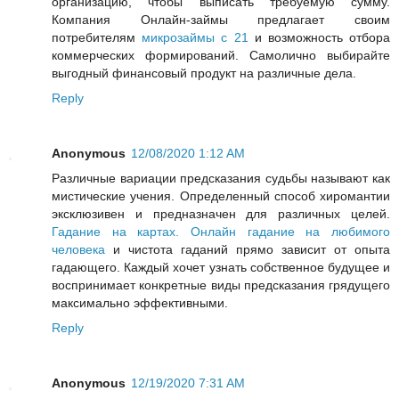
организацию, чтобы выписать требуемую сумму.
Компания Онлайн-займы предлагает своим
потребителям
микрозаймы с 21
и возможность отбора
коммерческих формирований. Самолично выбирайте
выгодный финансовый продукт на различные дела.
Reply
Anonymous
12/08/2020 1:12 AM
Различные вариации предсказания судьбы называют как
мистические учения. Определенный способ хиромантии
эксклюзивен и предназначен для различных целей.
Гадание на картах. Онлайн гадание на любимого
человека
и чистота гаданий прямо зависит от опыта
гадающего. Каждый хочет узнать собственное будущее и
воспринимает конкретные виды предсказания грядущего
максимально эффективными.
Reply
Anonymous
12/19/2020 7:31 AM