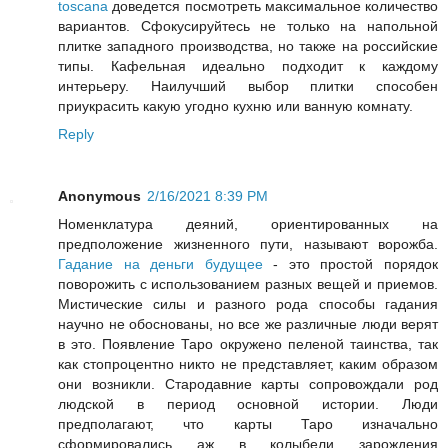
toscana
доведется посмотреть максимальное количество
вариантов. Сфокусируйтесь не только на напольной
плитке западного производства, но также на российские
типы. Кафельная идеально подходит к каждому
интерьеру. Наилучший выбор плитки способен
приукрасить какую угодно кухню или ванную комнату.
Reply
Anonymous
2/16/2021 8:39 PM
Номенклатура деяний, ориентированных на
предположение жизненного пути, называют ворожба.
Гадание на деньги будущее
- это простой порядок
поворожить с использованием разных вещей и приемов.
Мистические силы и разного рода способы гадания
научно не обоснованы, но все же различные люди верят
в это. Появление Таро окружено пеленой таинства, так
как стопроцентно никто не представляет, каким образом
они возникли. Стародавние карты сопровождали род
людской в период основной истории. Люди
предполагают, что карты Таро изначально
сформировались аж в колыбели зарождения