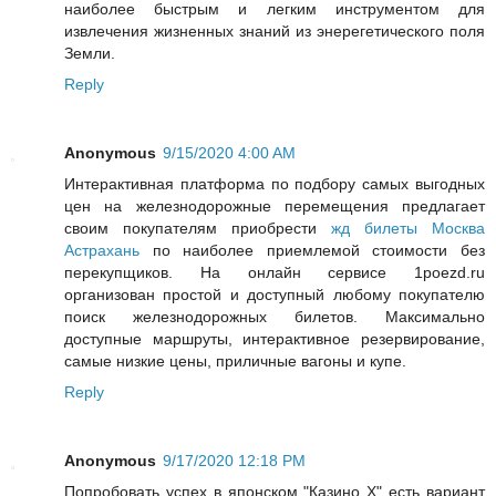
наиболее быстрым и легким инструментом для
извлечения жизненных знаний из энерегетического поля
Земли.
Reply
Anonymous
9/15/2020 4:00 AM
Интерактивная платформа по подбору самых выгодных
цен на железнодорожные перемещения предлагает
своим покупателям приобрести
жд билеты Москва
Астрахань
по наиболее приемлемой стоимости без
перекупщиков. На онлайн сервисе 1poezd.ru
организован простой и доступный любому покупателю
поиск железнодорожных билетов. Максимально
доступные маршруты, интерактивное резервирование,
самые низкие цены, приличные вагоны и купе.
Reply
Anonymous
9/17/2020 12:18 PM
Попробовать успех в японском "Казино Х" есть вариант