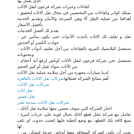
الذي يعمل بها.
كفاءات وخبرات شركة فرعون لنقل الأثاث
- نمتلك كوادر وكفاءات من المختصين في مجال نقل الاثاث لتحقيق
أهدافنا من عملية النقل ألا وهي السرعة والآمان وتقديم الخدمة
بأفضل الأسعار.
نقدم لك أفضل الخدمات.
- نفك و نغلف لك الاثاث بأحدث الأدوات حتى يكون بمأمن عن
حوادث الكسر أو الخدش
- نستعمل البلاستيك المزود بالفقاعات من أجل تغليف أدوات الأثاث
ومحتوياته
- نستعمل نحن شركة فرعون لنقل الأثاث أوناش لرفع أية أحجام
من الأثاث سواء ثقيل أو كبير الحجم
لدينا سيارات مجهزة من أجل سلامة عملية نقل الأثاث.
أهم نصائح الشركة لعملائها
شركات نقل الاثاث بالقاهرة
شركات نقل الاثاث
نقل اثاث
نقل عفش
شركات نقل الاثاث بمدينة نصر
- اختار الشركة التي سوف تضمن معها سلامة نقل أثاثك
- تعامل مع شركة تنقل قطع أثاثك بحبال قوية على عربات كبيرة
تسع كافة تلك القطع، مع وضع أغطية عليها لتجنب حدوث اي تلف
لها .
- يجب أن يكون لشركة المتعاقد معها أوناش حديثة لتتمكن من