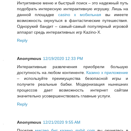
Интуитивное меню и быстрый поиск – это надежный путь
подобрать интересную интерактивную игрушку. Лишь на
данной площадке
casino x мобильная
вы имеете
возможность окунуться в фантастические путешествия.
Однорукий бандит – самый-самый популярный игровой
аппарат средь интерактивных игр Kazino-X.
Reply
Anonymous
12/19/2020 12:33 PM
Интерактивные развлечения приобрели большую
доступность на любом континенте.
Казино х приложение
– используйте преимущества безопасной игры и
получите реальные бабки. Модернизация нынешних
процессов дает возможность интернет сайтам
значительно усовершенствовать главные услуги.
Reply
Anonymous
12/21/2020 9:55 AM
Посетив
мистер бит казино mrbit com
вы окунетесь в