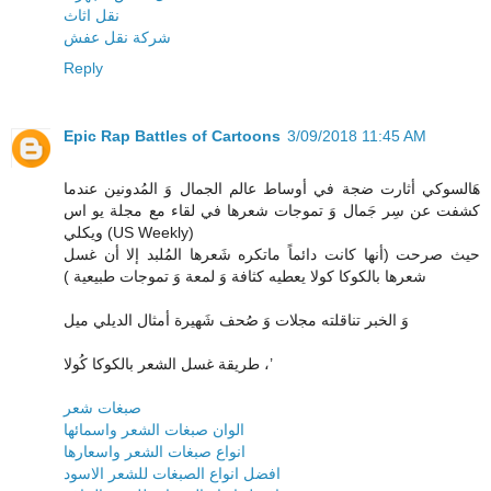
نقل اثاث
شركة نقل عفش
Reply
Epic Rap Battles of Cartoons
3/09/2018 11:45 AM
هَالسوكي أثارت ضجة في أوساط عالم الجمال وَ المُدونين عندما
كشفت عن سِر جَمال وَ تموجات شعرها في لقاء مع مجلة يو اس
ويكلي (US Weekly)
حيث صرحت (أنها كانت دائماً ماتكره شَعرها المُلبد إلا أن غسل
شعرها بالكوكا كولا يعطيه كثافة وَ لمعة وَ تموجات طبيعية )
وَ الخبر تناقلته مجلات وَ صُحف شَهيرة أمثال الديلي ميل
طريقة غسل الشعر بالكوكا كُولا ،’
صبغات شعر
الوان صبغات الشعر واسمائها
انواع صبغات الشعر واسعارها
افضل انواع الصبغات للشعر الاسود