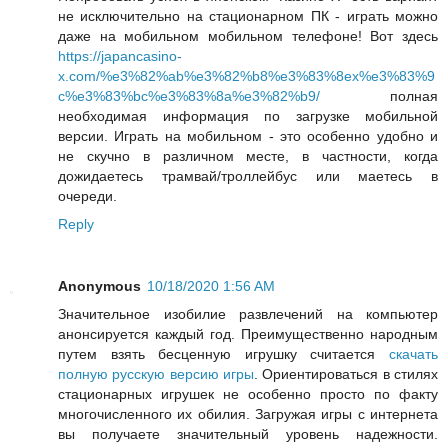
не исключительно на стационарном ПК - играть можно
даже на мобильном мобильном телефоне! Вот здесь
https://japancasino-
x.com/%e3%82%ab%e3%82%b8%e3%83%8ex%e3%83%9
c%e3%83%bc%e3%83%8a%e3%82%b9/
полная
необходимая информация по загрузке мобильной
версии. Играть на мобильном - это особенно удобно и
не скучно в различном месте, в частности, когда
дожидаетесь трамвай/троллейбус или маетесь в
очереди.
Reply
Anonymous
10/18/2020 1:56 AM
Значительное изобилие развлечений на компьютер
анонсируется каждый год. Преимущественно народным
путем взять бесценную игрушку считается
скачать
полную русскую версию игры
. Ориентироваться в стилях
стационарных игрушек не особенно просто по факту
многочисленного их обилия. Загружая игры с интернета
вы получаете значительный уровень надежности.