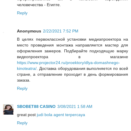
человечества - Египте.
Reply
Anonymous
2/22/2021 7:52 PM
В целях первоклассной установки медиапроектора на
место проведения монтажа направляется мастер для
оформления замеров. Подбирайте подходящую марку
видеопроектора в магазине
https://www.projector24.ru/proektory/dlya-domashnego-
kinoteatra/
. Доставка оборудования выполняется по всей
стране, а отправление проходит в день формирования
заказа.
Reply
SBOBET88 CASINO
3/08/2021 1:58 AM
great post
judi bola agent terpercaya
Reply