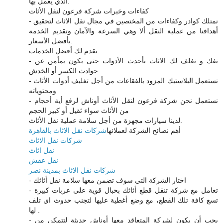
الذي يعمل بها.
كفاءات وخبرات شركة فرعون لنقل الأثاث
- نمتلك كوادر وكفاءات من المختصين في مجال نقل الاثاث لتحقيق
أهدافنا من عملية النقل ألا وهي السرعة والآمان وتقديم الخدمة
بأفضل الأسعار.
نقدم لك أفضل الخدمات.
- نفك و نغلف لك الاثاث بأحدث الأدوات حتى يكون بمأمن عن
حوادث الكسر أو الخدش
- نستعمل البلاستيك المزود بالفقاعات من أجل تغليف أدوات الأثاث
ومحتوياته
- نستعمل نحن شركة فرعون لنقل الأثاث أوناش لرفع أية أحجام
من الأثاث سواء ثقيل أو كبير الحجم
لدينا سيارات مجهزة من أجل سلامة عملية نقل الأثاث.
أهم نصائح الشركة لعملائها
شركات نقل الاثاث بالقاهرة
شركات نقل الاثاث
نقل اثاث
نقل عفش
شركات نقل الاثاث بمدينة نصر
- اختار الشركة التي سوف تضمن معها سلامة نقل أثاثك
- تعامل مع شركة تنقل قطع أثاثك بحبال قوية على عربات كبيرة
تسع كافة تلك القطع، مع وضع أغطية عليها لتجنب حدوث اي تلف
لها .
- يجب أن يكون لشركة المتعاقد معها أوناش حديثة لتتمكن من