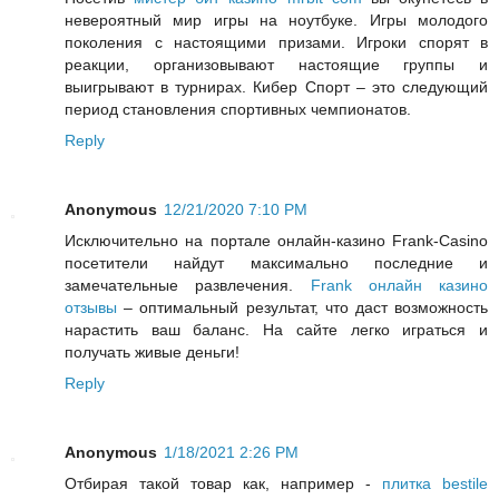
невероятный мир игры на ноутбуке. Игры молодого
поколения с настоящими призами. Игроки спорят в
реакции, организовывают настоящие группы и
выигрывают в турнирах. Кибер Спорт – это следующий
период становления спортивных чемпионатов.
Reply
Anonymous
12/21/2020 7:10 PM
Исключительно на портале онлайн-казино Frank-Casino
посетители найдут максимально последние и
замечательные развлечения.
Frank онлайн казино
отзывы
– оптимальный результат, что даст возможность
нарастить ваш баланс. На сайте легко играться и
получать живые деньги!
Reply
Anonymous
1/18/2021 2:26 PM
Отбирая такой товар как, например -
плитка bestile