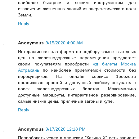
наиболее быстрым и легким инструментом для
извлечения жизненных знаний из энерегетического поля
Земли.
Reply
Anonymous
9/15/2020 4:00 AM
Интерактивная платформа по подбору самых выгодных
цен на железнодорожные перемещения предлагает
своим покупателям приобрести
жд билеты Москва
Астрахань
по наиболее приемлемой стоимости без
перекупщиков. На онлайн сервисе 1poezd.ru
организован простой и доступный любому покупателю
поиск железнодорожных билетов. Максимально
доступные маршруты, интерактивное резервирование,
самые низкие цены, приличные вагоны и купе.
Reply
Anonymous
9/17/2020 12:18 PM
Попробовать успех в японском "Казино Х" есть вариант