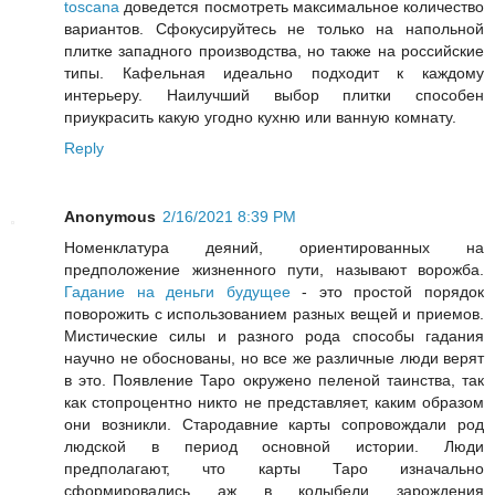
toscana
доведется посмотреть максимальное количество
вариантов. Сфокусируйтесь не только на напольной
плитке западного производства, но также на российские
типы. Кафельная идеально подходит к каждому
интерьеру. Наилучший выбор плитки способен
приукрасить какую угодно кухню или ванную комнату.
Reply
Anonymous
2/16/2021 8:39 PM
Номенклатура деяний, ориентированных на
предположение жизненного пути, называют ворожба.
Гадание на деньги будущее
- это простой порядок
поворожить с использованием разных вещей и приемов.
Мистические силы и разного рода способы гадания
научно не обоснованы, но все же различные люди верят
в это. Появление Таро окружено пеленой таинства, так
как стопроцентно никто не представляет, каким образом
они возникли. Стародавние карты сопровождали род
людской в период основной истории. Люди
предполагают, что карты Таро изначально
сформировались аж в колыбели зарождения