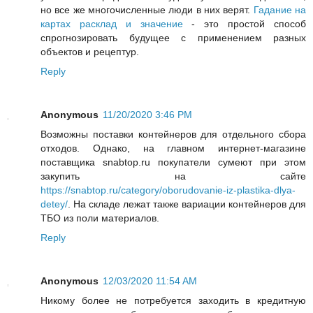
но все же многочисленные люди в них верят.
Гадание на
картах расклад и значение
- это простой способ
спрогнозировать будущее с применением разных
объектов и рецептур.
Reply
Anonymous
11/20/2020 3:46 PM
Возможны поставки контейнеров для отдельного сбора
отходов. Однако, на главном интернет-магазине
поставщика snabtop.ru покупатели сумеют при этом
закупить на сайте
https://snabtop.ru/category/oborudovanie-iz-plastika-dlya-
detey/
. На складе лежат также вариации контейнеров для
ТБО из поли материалов.
Reply
Anonymous
12/03/2020 11:54 AM
Никому более не потребуется заходить в кредитную