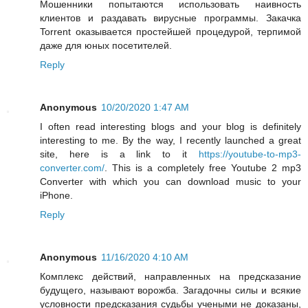
Мошенники попытаются использовать наивность
клиентов и раздавать вирусные программы. Закачка
Torrent оказывается простейшей процедурой, терпимой
даже для юных посетителей.
Reply
Anonymous
10/20/2020 1:47 AM
I often read interesting blogs and your blog is definitely
interesting to me. By the way, I recently launched a great
site, here is a link to it
https://youtube-to-mp3-
converter.com/
. This is a completely free Youtube 2 mp3
Converter with which you can download music to your
iPhone.
Reply
Anonymous
11/16/2020 4:10 AM
Комплекс действий, направленных на предсказание
будущего, называют ворожба. Загадочны силы и всякие
условности предсказания судьбы учеными не доказаны,