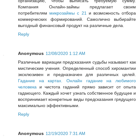
организацию, чтобы выписать требуемую сумму.
Компания Онлайн-займы предлагает своим
потребителям
микрозаймы с 21
и возможность отбора
коммерческих формирований. Самолично выбирайте
выгодный финансовый продукт на различные дела.
Reply
Anonymous
12/08/2020 1:12 AM
Различные вариации предсказания судьбы называют как
мистические учения. Определенный способ хиромантии
эксклюзивен и предназначен для различных целей.
Гадание на картах. Онлайн гадание на любимого
человека
и чистота гаданий прямо зависит от опыта
гадающего. Каждый хочет узнать собственное будущее и
воспринимает конкретные виды предсказания грядущего
максимально эффективными.
Reply
Anonymous
12/19/2020 7:31 AM