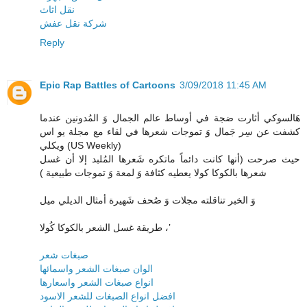
نقل اثاث
شركة نقل عفش
Reply
Epic Rap Battles of Cartoons
3/09/2018 11:45 AM
هَالسوكي أثارت ضجة في أوساط عالم الجمال وَ المُدونين عندما
كشفت عن سِر جَمال وَ تموجات شعرها في لقاء مع مجلة يو اس
ويكلي (US Weekly)
حيث صرحت (أنها كانت دائماً ماتكره شَعرها المُلبد إلا أن غسل
شعرها بالكوكا كولا يعطيه كثافة وَ لمعة وَ تموجات طبيعية )
وَ الخبر تناقلته مجلات وَ صُحف شَهيرة أمثال الديلي ميل
طريقة غسل الشعر بالكوكا كُولا ،’
صبغات شعر
الوان صبغات الشعر واسمائها
انواع صبغات الشعر واسعارها
افضل انواع الصبغات للشعر الاسود