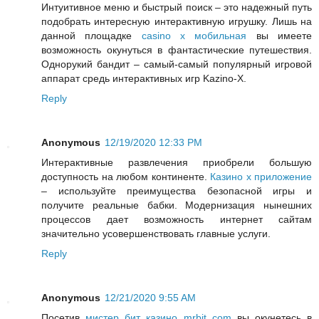
Интуитивное меню и быстрый поиск – это надежный путь
подобрать интересную интерактивную игрушку. Лишь на
данной площадке
casino x мобильная
вы имеете
возможность окунуться в фантастические путешествия.
Однорукий бандит – самый-самый популярный игровой
аппарат средь интерактивных игр Kazino-X.
Reply
Anonymous
12/19/2020 12:33 PM
Интерактивные развлечения приобрели большую
доступность на любом континенте.
Казино х приложение
– используйте преимущества безопасной игры и
получите реальные бабки. Модернизация нынешних
процессов дает возможность интернет сайтам
значительно усовершенствовать главные услуги.
Reply
Anonymous
12/21/2020 9:55 AM
Посетив
мистер бит казино mrbit com
вы окунетесь в