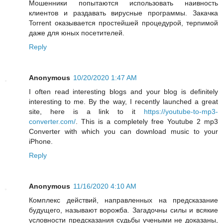
Мошенники попытаются использовать наивность
клиентов и раздавать вирусные программы. Закачка
Torrent оказывается простейшей процедурой, терпимой
даже для юных посетителей.
Reply
Anonymous
10/20/2020 1:47 AM
I often read interesting blogs and your blog is definitely
interesting to me. By the way, I recently launched a great
site, here is a link to it
https://youtube-to-mp3-
converter.com/
. This is a completely free Youtube 2 mp3
Converter with which you can download music to your
iPhone.
Reply
Anonymous
11/16/2020 4:10 AM
Комплекс действий, направленных на предсказание
будущего, называют ворожба. Загадочны силы и всякие
условности предсказания судьбы учеными не доказаны,