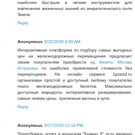
наиболее быстрым и легким инструментом для
извлечения жизненных знаний из энерегетического поля
Земли.
Reply
Anonymous
9/15/2020 4:00 AM
Интерактивная платформа по подбору самых выгодных
цен на железнодорожные перемещения предлагает
своим покупателям приобрести
жд билеты Москва
Астрахань
по наиболее приемлемой стоимости без
перекупщиков. На онлайн сервисе 1poezd.ru
организован простой и доступный любому покупателю
поиск железнодорожных билетов. Максимально
доступные маршруты, интерактивное резервирование,
самые низкие цены, приличные вагоны и купе.
Reply
Anonymous
9/17/2020 12:18 PM
Попробовать успех в японском "Казино Х" есть вариант