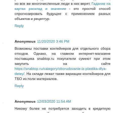
но все же многочисленные люди в них верят.
Гадание на
картах расклад и значение
- это простой способ
спрогнозировать будущее с применением разных
объектов и рецептур.
Reply
Anonymous
11/20/2020 3:46 PM
Возможны поставки контейнеров для отдельного сбора
отходов. Однако, на главном интернет-магазине
поставщика snabtop.ru покупатели сумеют при этом
закупить на сайте
https://snabtop.ru/category/oborudovanie-iz-plastika-dlya-
detey/
. На складе лежат также вариации контейнеров для
ТБО из поли материалов.
Reply
Anonymous
12/03/2020 11:54 AM
Никому более не потребуется заходить в кредитную