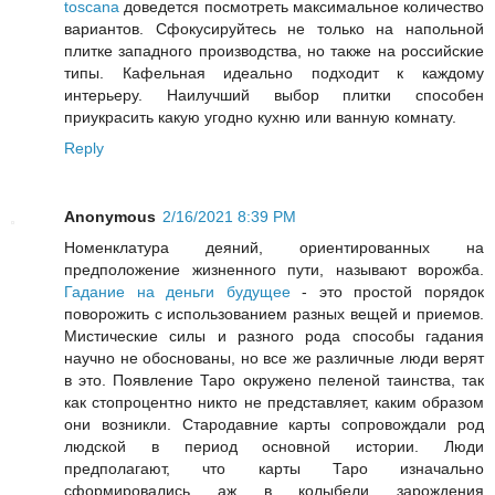
toscana
доведется посмотреть максимальное количество
вариантов. Сфокусируйтесь не только на напольной
плитке западного производства, но также на российские
типы. Кафельная идеально подходит к каждому
интерьеру. Наилучший выбор плитки способен
приукрасить какую угодно кухню или ванную комнату.
Reply
Anonymous
2/16/2021 8:39 PM
Номенклатура деяний, ориентированных на
предположение жизненного пути, называют ворожба.
Гадание на деньги будущее
- это простой порядок
поворожить с использованием разных вещей и приемов.
Мистические силы и разного рода способы гадания
научно не обоснованы, но все же различные люди верят
в это. Появление Таро окружено пеленой таинства, так
как стопроцентно никто не представляет, каким образом
они возникли. Стародавние карты сопровождали род
людской в период основной истории. Люди
предполагают, что карты Таро изначально
сформировались аж в колыбели зарождения