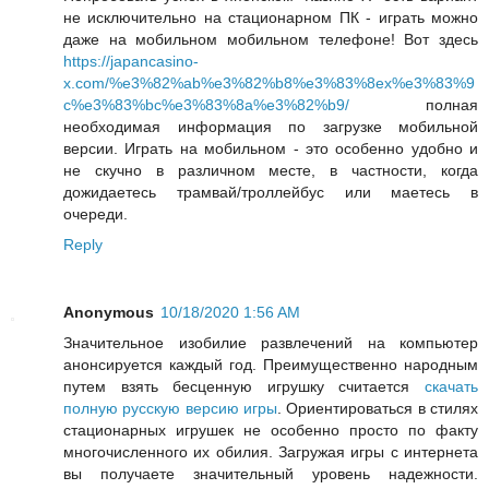
не исключительно на стационарном ПК - играть можно
даже на мобильном мобильном телефоне! Вот здесь
https://japancasino-
x.com/%e3%82%ab%e3%82%b8%e3%83%8ex%e3%83%9
c%e3%83%bc%e3%83%8a%e3%82%b9/
полная
необходимая информация по загрузке мобильной
версии. Играть на мобильном - это особенно удобно и
не скучно в различном месте, в частности, когда
дожидаетесь трамвай/троллейбус или маетесь в
очереди.
Reply
Anonymous
10/18/2020 1:56 AM
Значительное изобилие развлечений на компьютер
анонсируется каждый год. Преимущественно народным
путем взять бесценную игрушку считается
скачать
полную русскую версию игры
. Ориентироваться в стилях
стационарных игрушек не особенно просто по факту
многочисленного их обилия. Загружая игры с интернета
вы получаете значительный уровень надежности.