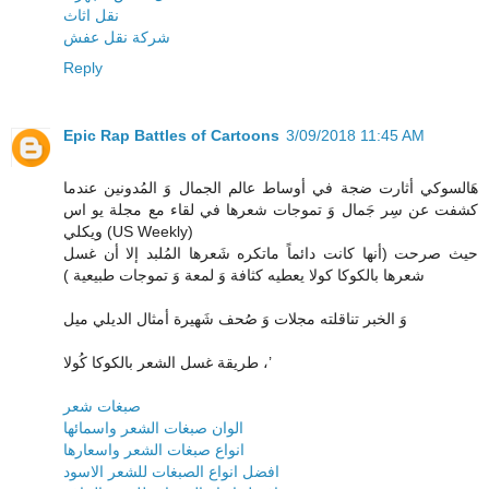
نقل اثاث
شركة نقل عفش
Reply
Epic Rap Battles of Cartoons
3/09/2018 11:45 AM
هَالسوكي أثارت ضجة في أوساط عالم الجمال وَ المُدونين عندما
كشفت عن سِر جَمال وَ تموجات شعرها في لقاء مع مجلة يو اس
ويكلي (US Weekly)
حيث صرحت (أنها كانت دائماً ماتكره شَعرها المُلبد إلا أن غسل
شعرها بالكوكا كولا يعطيه كثافة وَ لمعة وَ تموجات طبيعية )
وَ الخبر تناقلته مجلات وَ صُحف شَهيرة أمثال الديلي ميل
طريقة غسل الشعر بالكوكا كُولا ،’
صبغات شعر
الوان صبغات الشعر واسمائها
انواع صبغات الشعر واسعارها
افضل انواع الصبغات للشعر الاسود