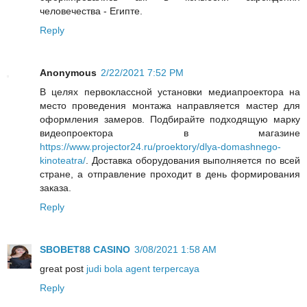
человечества - Египте.
Reply
Anonymous
2/22/2021 7:52 PM
В целях первоклассной установки медиапроектора на
место проведения монтажа направляется мастер для
оформления замеров. Подбирайте подходящую марку
видеопроектора в магазине
https://www.projector24.ru/proektory/dlya-domashnego-
kinoteatra/
. Доставка оборудования выполняется по всей
стране, а отправление проходит в день формирования
заказа.
Reply
SBOBET88 CASINO
3/08/2021 1:58 AM
great post
judi bola agent terpercaya
Reply