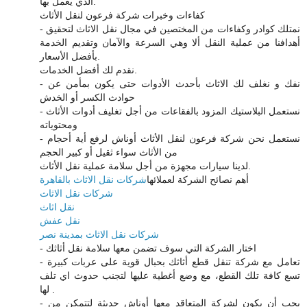
الذي يعمل بها.
كفاءات وخبرات شركة فرعون لنقل الأثاث
- نمتلك كوادر وكفاءات من المختصين في مجال نقل الاثاث لتحقيق
أهدافنا من عملية النقل ألا وهي السرعة والآمان وتقديم الخدمة
بأفضل الأسعار.
نقدم لك أفضل الخدمات.
- نفك و نغلف لك الاثاث بأحدث الأدوات حتى يكون بمأمن عن
حوادث الكسر أو الخدش
- نستعمل البلاستيك المزود بالفقاعات من أجل تغليف أدوات الأثاث
ومحتوياته
- نستعمل نحن شركة فرعون لنقل الأثاث أوناش لرفع أية أحجام
من الأثاث سواء ثقيل أو كبير الحجم
لدينا سيارات مجهزة من أجل سلامة عملية نقل الأثاث.
أهم نصائح الشركة لعملائها
شركات نقل الاثاث بالقاهرة
شركات نقل الاثاث
نقل اثاث
نقل عفش
شركات نقل الاثاث بمدينة نصر
- اختار الشركة التي سوف تضمن معها سلامة نقل أثاثك
- تعامل مع شركة تنقل قطع أثاثك بحبال قوية على عربات كبيرة
تسع كافة تلك القطع، مع وضع أغطية عليها لتجنب حدوث اي تلف
لها .
- يجب أن يكون لشركة المتعاقد معها أوناش حديثة لتتمكن من