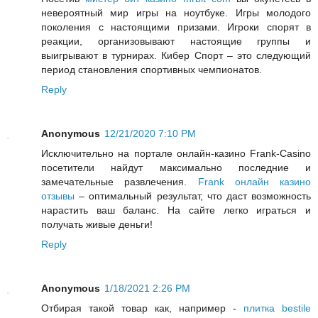
невероятный мир игры на ноутбуке. Игры молодого
поколения с настоящими призами. Игроки спорят в
реакции, организовывают настоящие группы и
выигрывают в турнирах. Кибер Спорт – это следующий
период становления спортивных чемпионатов.
Reply
Anonymous
12/21/2020 7:10 PM
Исключительно на портале онлайн-казино Frank-Casino
посетители найдут максимально последние и
замечательные развлечения.
Frank онлайн казино
отзывы
– оптимальный результат, что даст возможность
нарастить ваш баланс. На сайте легко играться и
получать живые деньги!
Reply
Anonymous
1/18/2021 2:26 PM
Отбирая такой товар как, например -
плитка bestile