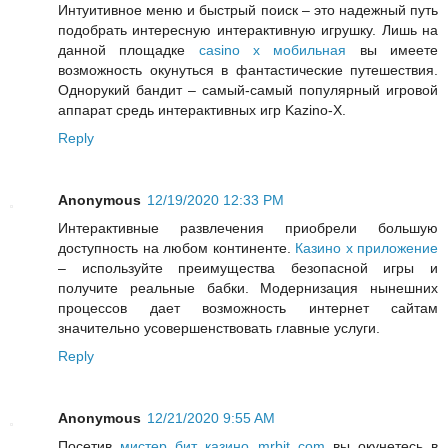
Интуитивное меню и быстрый поиск – это надежный путь
подобрать интересную интерактивную игрушку. Лишь на
данной площадке
casino x мобильная
вы имеете
возможность окунуться в фантастические путешествия.
Однорукий бандит – самый-самый популярный игровой
аппарат средь интерактивных игр Kazino-X.
Reply
Anonymous
12/19/2020 12:33 PM
Интерактивные развлечения приобрели большую
доступность на любом континенте.
Казино х приложение
– используйте преимущества безопасной игры и
получите реальные бабки. Модернизация нынешних
процессов дает возможность интернет сайтам
значительно усовершенствовать главные услуги.
Reply
Anonymous
12/21/2020 9:55 AM
Посетив
мистер бит казино mrbit com
вы окунетесь в