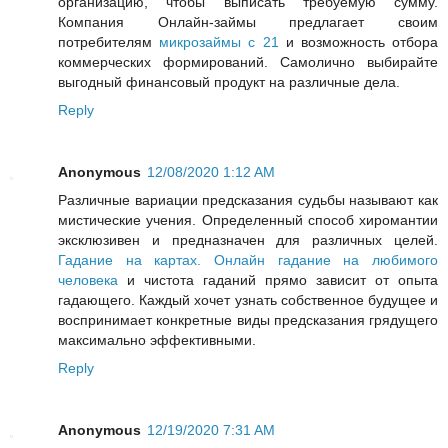
организацию, чтобы выписать требуемую сумму.
Компания Онлайн-займы предлагает своим
потребителям
микрозаймы с 21
и возможность отбора
коммерческих формирований. Самолично выбирайте
выгодный финансовый продукт на различные дела.
Reply
Anonymous
12/08/2020 1:12 AM
Различные вариации предсказания судьбы называют как
мистические учения. Определенный способ хиромантии
эксклюзивен и предназначен для различных целей.
Гадание на картах. Онлайн гадание на любимого
человека
и чистота гаданий прямо зависит от опыта
гадающего. Каждый хочет узнать собственное будущее и
воспринимает конкретные виды предсказания грядущего
максимально эффективными.
Reply
Anonymous
12/19/2020 7:31 AM